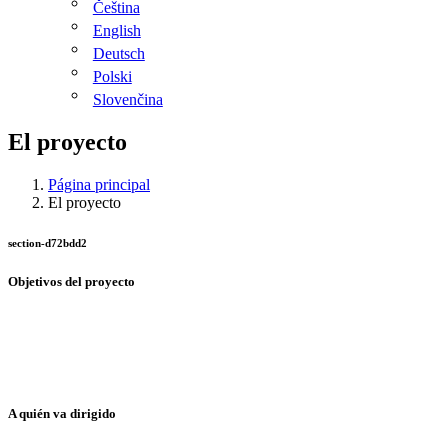
Čeština
English
Deutsch
Polski
Slovenčina
El proyecto
Página principal
El proyecto
section-d72bdd2
Objetivos del proyecto
El proyecto se centra la combinación del programa formativo CAR
Master y la creación de una plataforma online como herramienta
innovadora. El objetivo del proyecto es identificar los requisitos
formativos dentro del sector automovilístico europeo.
A quién va dirigido