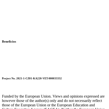
El grupo objetivo al que va dirigido el proyecto, está formado por
las personas que trabajan coordinando los procesos de producción
en empresas industriales. Estas personas gestionan directamente los
procesos productivos, por lo que sus decisiones afectan directamente
en la calidad de los productos fabricados así como la eficiencia de
los procesos de fabricación. Actualmente todas las empresas
industriales carecen de personas formadas en estos puestos de
trabajo.
Beneficios
El 70 % de la formación CAR MASTER será online, lo que permite
la formación en épocas en que no sea posible la formación
presencial. La plataforma formativa online proporcionará métodos
formativos más modernos que serán utilizados por las personas
formadoras durante la fase de implementación del proyecto.
Project No. 2021-1-CZ01-KA220-VET-000033332
Funded by the European Union. Views and opinions expressed are
however those of the author(s) only and do not necessarily reflect
those of the European Union or the European Education and